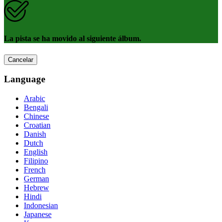
La pista se ha movido al siguiente álbum.
Cancelar
Language
Arabic
Bengali
Chinese
Croatian
Danish
Dutch
English
Filipino
French
German
Hebrew
Hindi
Indonesian
Japanese