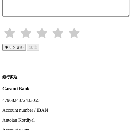
キャンセル
送信
銀行振込
Garanti Bank
4796824372433055
Account number / IBAN
Antoian Kordiyal
Account name