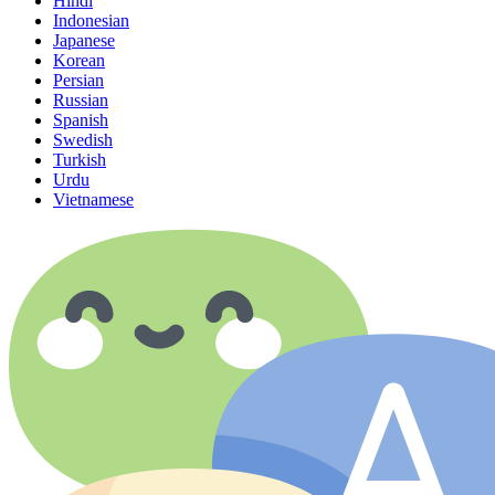
Hindi
Indonesian
Japanese
Korean
Persian
Russian
Spanish
Swedish
Turkish
Urdu
Vietnamese