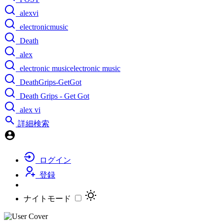
alexvi
electronicmusic
Death
alex
electronic musicelectronic music
DeathGrips-GetGot
Death Grips - Get Got
alex vi
詳細検索
ログイン
登録
ナイトモード