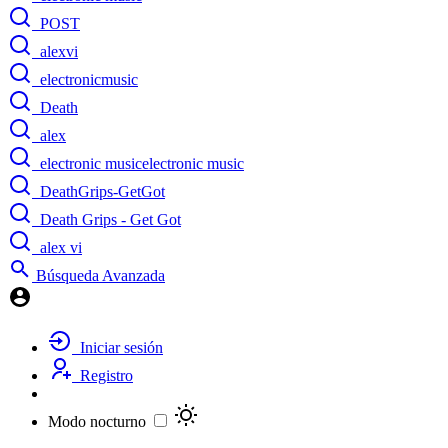
POST
alexvi
electronicmusic
Death
alex
electronic musicelectronic music
DeathGrips-GetGot
Death Grips - Get Got
alex vi
Búsqueda Avanzada
Iniciar sesión
Registro
Modo nocturno