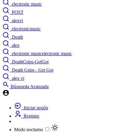
electronic music
POST
alexvi
electronicmusic
Death
alex
electronic musicelectronic music
DeathGrips-GetGot
Death Grips - Get Got
alex vi
Búsqueda Avanzada
Iniciar sesión
Registro
Modo nocturno