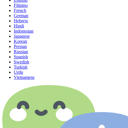
English
Filipino
French
German
Hebrew
Hindi
Indonesian
Japanese
Korean
Persian
Russian
Spanish
Swedish
Turkish
Urdu
Vietnamese