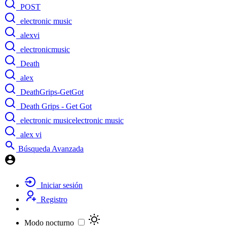
POST
electronic music
alexvi
electronicmusic
Death
alex
DeathGrips-GetGot
Death Grips - Get Got
electronic musicelectronic music
alex vi
Búsqueda Avanzada
Iniciar sesión
Registro
Modo nocturno