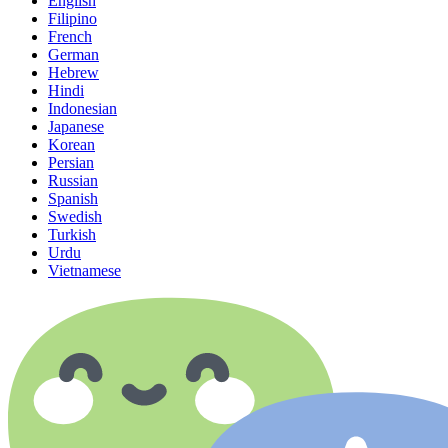
English
Filipino
French
German
Hebrew
Hindi
Indonesian
Japanese
Korean
Persian
Russian
Spanish
Swedish
Turkish
Urdu
Vietnamese