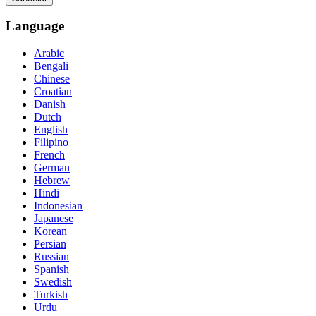
Language
Arabic
Bengali
Chinese
Croatian
Danish
Dutch
English
Filipino
French
German
Hebrew
Hindi
Indonesian
Japanese
Korean
Persian
Russian
Spanish
Swedish
Turkish
Urdu