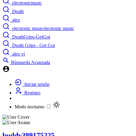
electronicmusic
Death
alex
electronic musicelectronic music
DeathGrips-GetGot
Death Grips - Get Got
alex vi
Búsqueda Avanzada
Iniciar sesión
Registro
Modo nocturno
buddy389175225