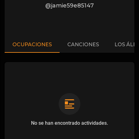
@jamie59e85147
OCUPACIONES
CANCIONES
LOS ÁLB
No se han encontrado actividades.