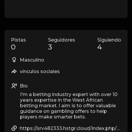
Pistas
Seguidores
Siguiendo
0
3
4
Masculino
vínculos sociales
Bio
I'm a betting industry expert with over 10
years expertise in the West African
betting market. I aim is to offer valuable
guidance on gambling offers to help
players make smarter bets.
https://srv482333.hstgr.cloud/index.php/The_Bet9ja_Promo_Code_2026_Is_YOHAIG