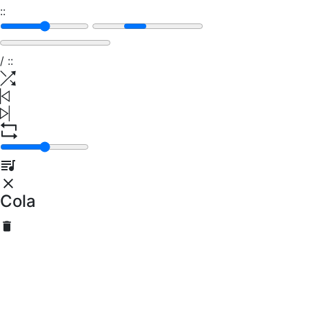
:
:
/
:
:
Cola