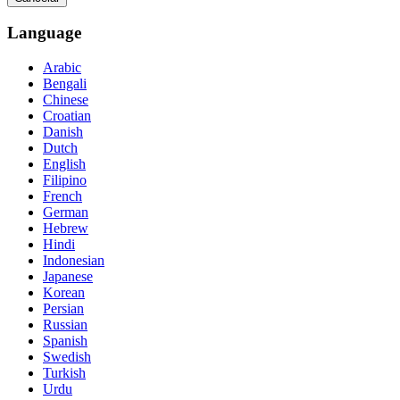
Language
Arabic
Bengali
Chinese
Croatian
Danish
Dutch
English
Filipino
French
German
Hebrew
Hindi
Indonesian
Japanese
Korean
Persian
Russian
Spanish
Swedish
Turkish
Urdu