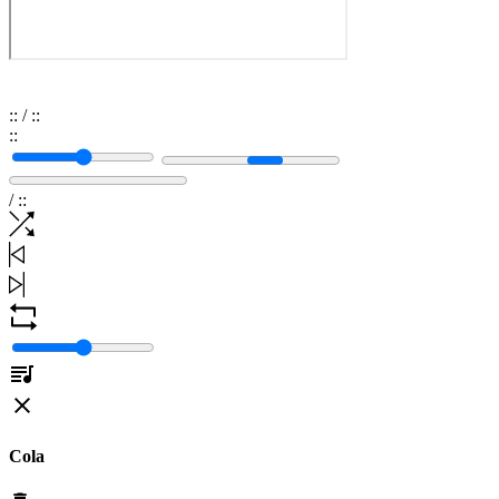
:
:
/
:
:
:
:
/
:
:
Cola