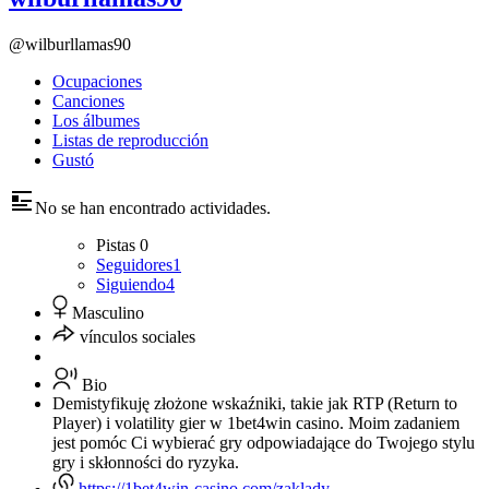
@wilburllamas90
Ocupaciones
Canciones
Los álbumes
Listas de reproducción
Gustó
No se han encontrado actividades.
Pistas
0
Seguidores
1
Siguiendo
4
Masculino
vínculos sociales
Bio
Demistyfikuję złożone wskaźniki, takie jak RTP (Return to
Player) i volatility gier w 1bet4win casino. Moim zadaniem
jest pomóc Ci wybierać gry odpowiadające do Twojego stylu
gry i skłonności do ryzyka.