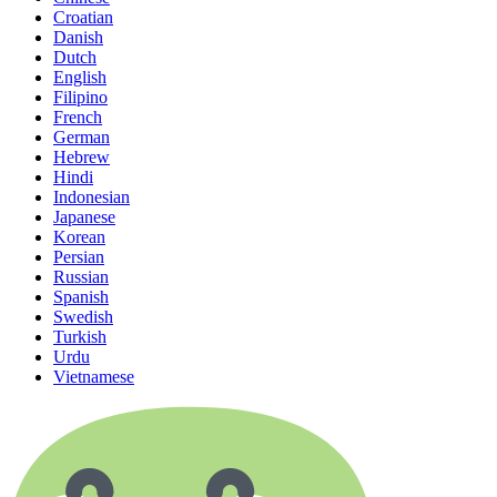
Croatian
Danish
Dutch
English
Filipino
French
German
Hebrew
Hindi
Indonesian
Japanese
Korean
Persian
Russian
Spanish
Swedish
Turkish
Urdu
Vietnamese