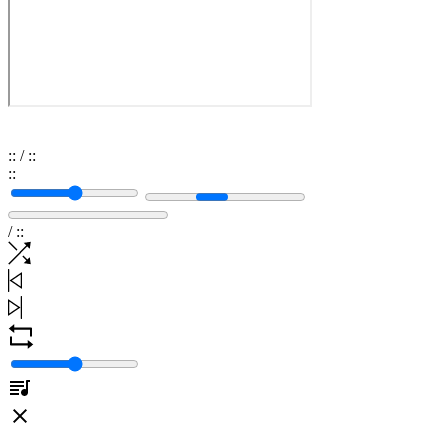
:
:
/
:
:
:
:
/
:
: