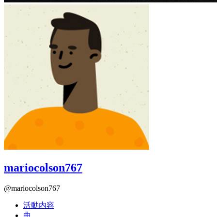
mariocolson767
@mariocolson767
活動内容
曲