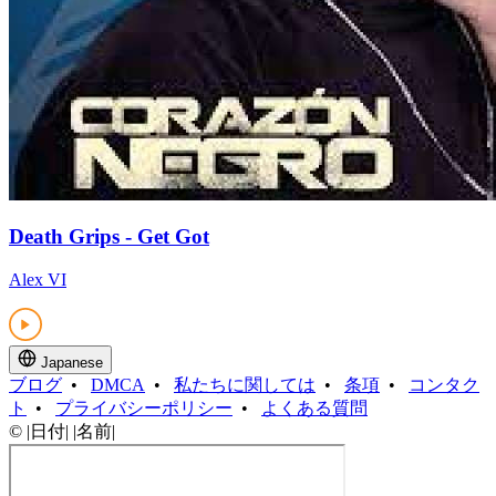
Death Grips - Get Got
Alex VI
Japanese
ブログ
•
DMCA
•
私たちに関しては
•
条項
•
コンタク
ト
•
プライバシーポリシー
•
よくある質問
© |日付| |名前|