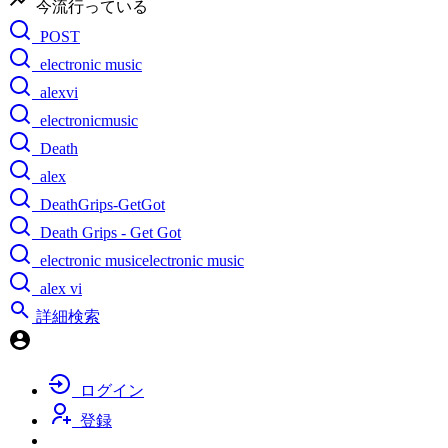
今流行っている
POST
electronic music
alexvi
electronicmusic
Death
alex
DeathGrips-GetGot
Death Grips - Get Got
electronic musicelectronic music
alex vi
詳細検索
ログイン
登録