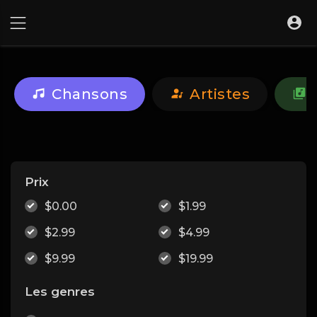
Chansons
Artistes
Prix
$0.00
$1.99
$2.99
$4.99
$9.99
$19.99
Les genres