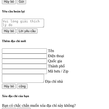
Hủy bỏ
Gửi
Yêu cầu hoàn lại
Hủy bỏ
Lời yêu cầu
Thêm địa chỉ mới
Tên
Điện thoại
Quốc gia
Thành phố
Mã bưu / Zip
Địa chỉ nhà
Hủy bỏ
cộng
Xóa địa chỉ của bạn
Bạn có chắc chắn muốn xóa địa chỉ này không?