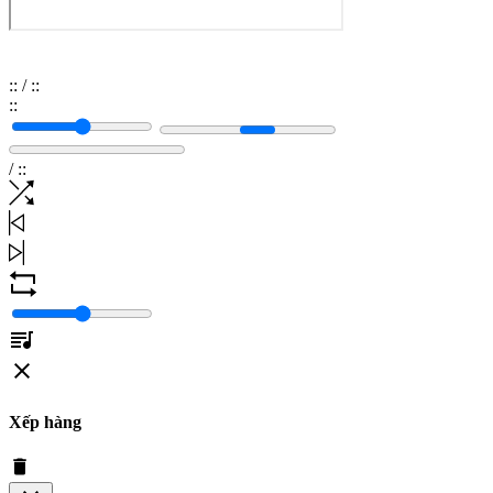
:
:
/
:
:
:
:
/
:
:
Xếp hàng