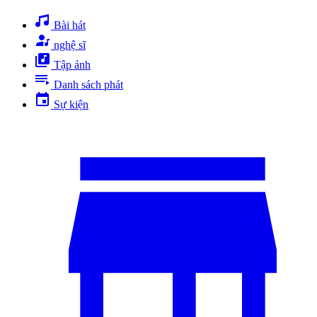
Bài hát
nghệ sĩ
Tập ảnh
Danh sách phát
Sự kiện