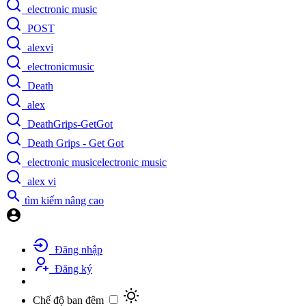
electronic music
POST
alexvi
electronicmusic
Death
alex
DeathGrips-GetGot
Death Grips - Get Got
electronic musicelectronic music
alex vi
tìm kiếm nâng cao
Đăng nhập
Đăng ký
Chế độ ban đêm